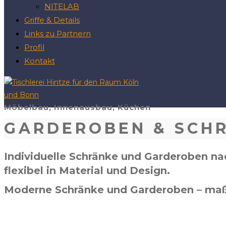
NITELAB
Griffe & Details
Links zu Partnern
Profil
Kontakt
Möbelbau, Innenausbau, Küchen
GARDEROBEN & SCH
Individuelle Schränke und Garderoben na
flexibel in Material und Design.
Moderne Schränke und Garderoben – maßgef