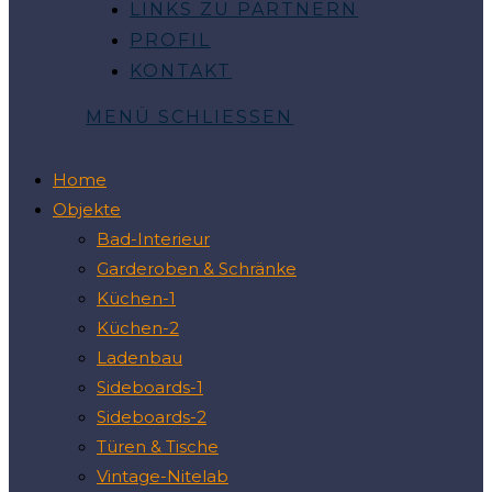
LINKS ZU PARTNERN
PROFIL
KONTAKT
MENÜ
SCHLIESSEN
Home
Objekte
Bad-Interieur
Garderoben & Schränke
Küchen-1
Küchen-2
Ladenbau
Sideboards-1
Sideboards-2
Türen & Tische
Vintage-Nitelab