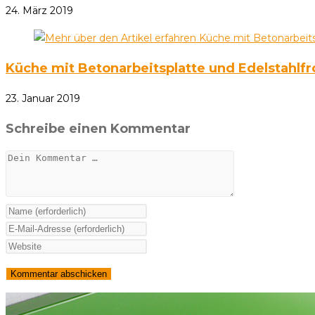
24. März 2019
Küche mit Betonarbeitsplatte und Edelstahlf
23. Januar 2019
Schreibe einen Kommentar
Kommentar
Gib
deinen
Gib
Namen
deine
Gib
oder
E-
deine
Benutzernamen
Mail-
Website-
zum
Adresse
URL